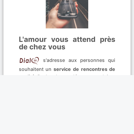
L'amour vous attend près
de chez vous
s'adresse aux personnes qui
souhaitent un
service de rencontres de
qualité
. Recherchez et découvrez celui ou
celle qui sera
votre futur ami(e) ou un
partenaire pour la vie!
. Utilisez la
messagerie instantanée
et chatter
immédiatement
en direct avec les
utilisateurs en ligne
. Nous vous
souhaitons une multitude de
rencontres
amicales et sérieuses
.