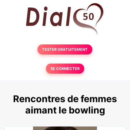
TESTER GRATUITEMENT
SE CONNECTER
Rencontres de femmes
aimant le bowling