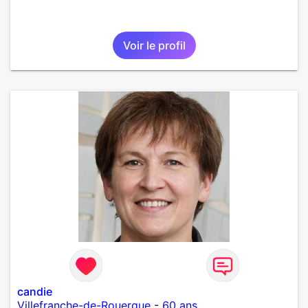
Voir le profil
candie
Villefranche-de-Rouergue
-
60 ans