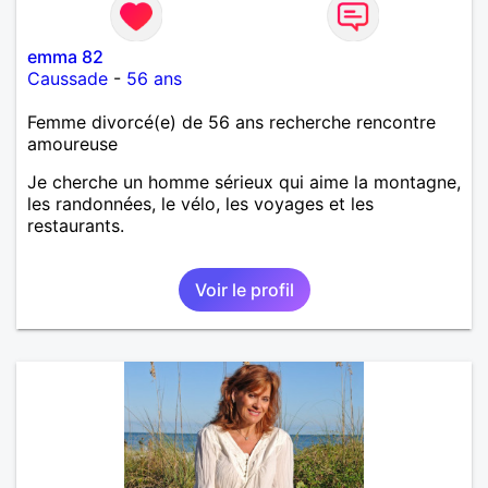
emma 82
Caussade
-
56 ans
Femme divorcé(e) de 56 ans recherche rencontre
amoureuse
Je cherche un homme sérieux qui aime la montagne,
les randonnées, le vélo, les voyages et les
restaurants.
Voir le profil