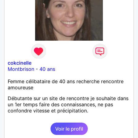
cokcinelle
Montbrison
-
40 ans
Femme célibataire de 40 ans recherche rencontre
amoureuse
Débutante sur un site de rencontre je souhaite dans
un 1er temps faire des connaissances, ne pas
confondre vitesse et précipitation.
Voir le profil