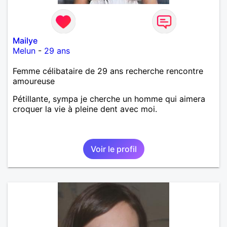
Mailye
Melun
-
29 ans
Femme célibataire de 29 ans recherche rencontre
amoureuse
Pétillante, sympa je cherche un homme qui aimera
croquer la vie à pleine dent avec moi.
Voir le profil