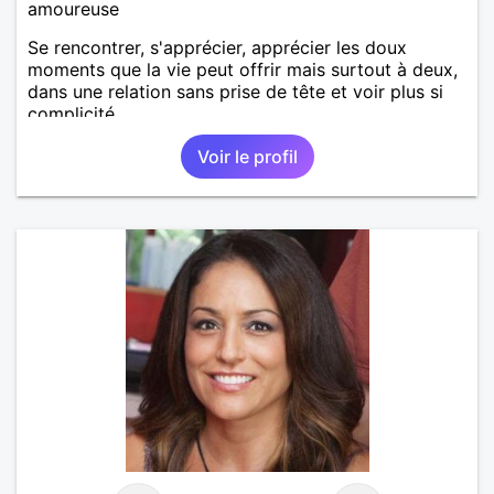
amoureuse
Se rencontrer, s'apprécier, apprécier les doux
moments que la vie peut offrir mais surtout à deux,
dans une relation sans prise de tête et voir plus si
complicité.
Voir le profil