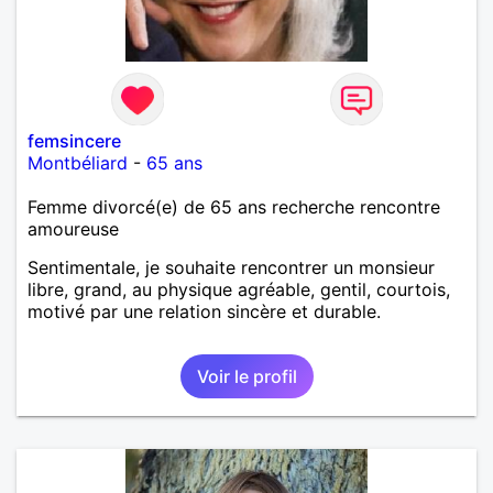
femsincere
Montbéliard
-
65 ans
Femme divorcé(e) de 65 ans recherche rencontre
amoureuse
Sentimentale, je souhaite rencontrer un monsieur
libre, grand, au physique agréable, gentil, courtois,
motivé par une relation sincère et durable.
Voir le profil