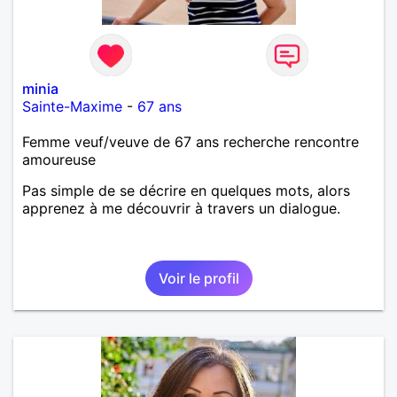
minia
Sainte-Maxime
-
67 ans
Femme veuf/veuve de 67 ans recherche rencontre
amoureuse
Pas simple de se décrire en quelques mots, alors
apprenez à me découvrir à travers un dialogue.
Voir le profil