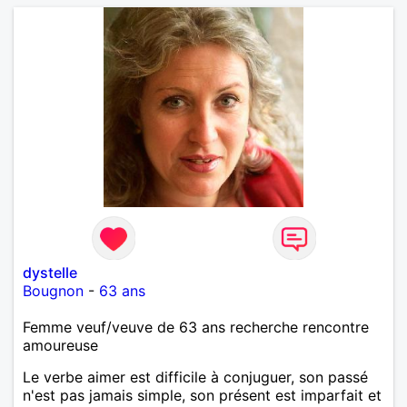
dystelle
Bougnon
-
63 ans
Femme veuf/veuve de 63 ans recherche rencontre
amoureuse
Le verbe aimer est difficile à conjuguer, son passé
n'est pas jamais simple, son présent est imparfait et