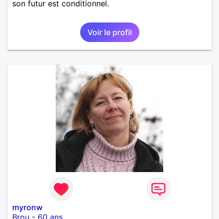
son futur est conditionnel.
Voir le profil
myronw
Brou
-
60 ans