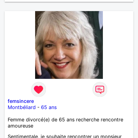
femsincere
Montbéliard
-
65 ans
Femme divorcé(e) de 65 ans recherche rencontre
amoureuse
Sentimentale, je souhaite rencontrer un monsieur