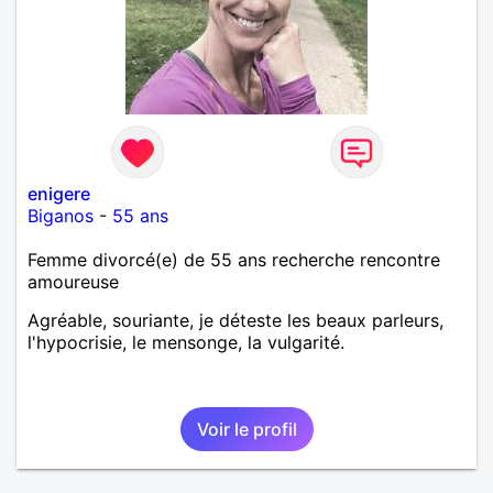
enigere
Biganos
-
55 ans
Femme divorcé(e) de 55 ans recherche rencontre
amoureuse
Agréable, souriante, je déteste les beaux parleurs,
l'hypocrisie, le mensonge, la vulgarité.
Voir le profil