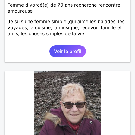
Femme divorcé(e) de 70 ans recherche rencontre
amoureuse
Je suis une femme simple ,qui aime les balades, les
voyages, la cuisine, la musique, recevoir famille et
amis, les choses simples de la vie
Voir le profil