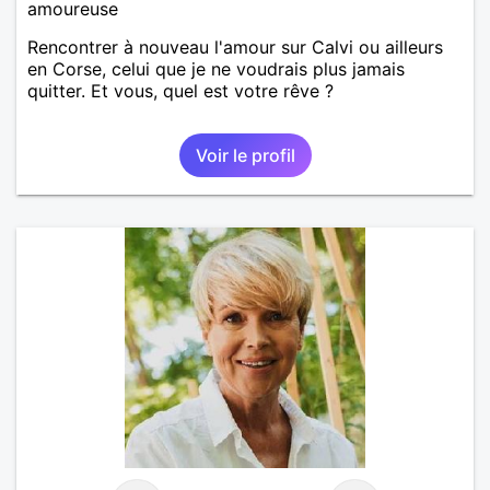
amoureuse
Rencontrer à nouveau l'amour sur Calvi ou ailleurs
en Corse, celui que je ne voudrais plus jamais
quitter. Et vous, quel est votre rêve ?
Voir le profil