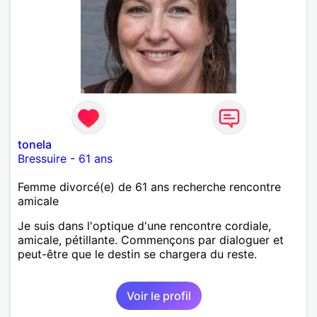
tonela
Bressuire
-
61 ans
Femme divorcé(e) de 61 ans recherche rencontre
amicale
Je suis dans l'optique d'une rencontre cordiale,
amicale, pétillante. Commençons par dialoguer et
peut-être que le destin se chargera du reste.
Voir le profil