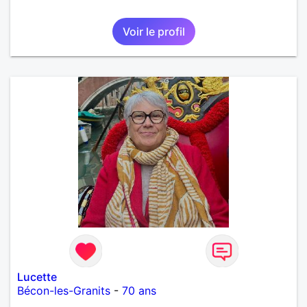
Voir le profil
Lucette
Bécon-les-Granits
-
70 ans