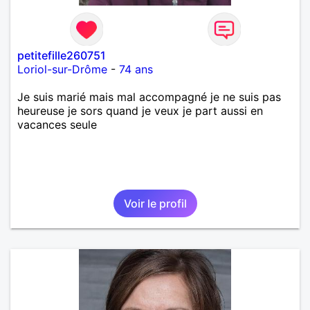
petitefille260751
Loriol-sur-Drôme
-
74 ans
Je suis marié mais mal accompagné je ne suis pas
heureuse je sors quand je veux je part aussi en
vacances seule
Voir le profil