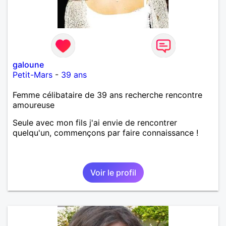
galoune
Petit-Mars
-
39 ans
Femme célibataire de 39 ans recherche rencontre
amoureuse
Seule avec mon fils j'ai envie de rencontrer
quelqu'un, commençons par faire connaissance !
Voir le profil