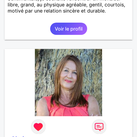
libre, grand, au physique agréable, gentil, courtois,
motivé par une relation sincère et durable.
Voir le profil