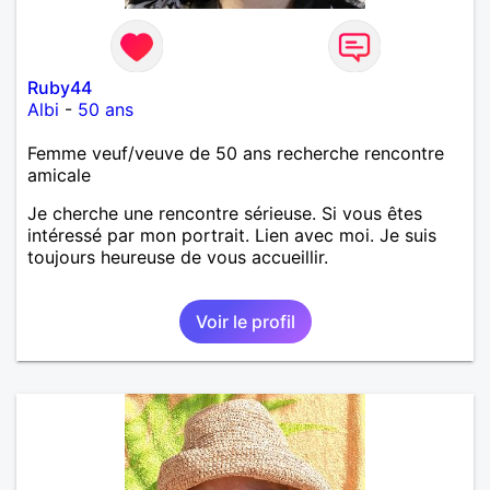
Ruby44
Albi
-
50 ans
Femme veuf/veuve de 50 ans recherche rencontre
amicale
Je cherche une rencontre sérieuse. Si vous êtes
intéressé par mon portrait. Lien avec moi. Je suis
toujours heureuse de vous accueillir.
Voir le profil