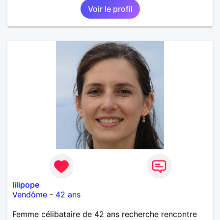
Voir le profil
lilipope
Vendôme
-
42 ans
Femme célibataire de 42 ans recherche rencontre