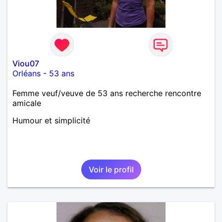
Viou07
Orléans
-
53 ans
Femme veuf/veuve de 53 ans recherche rencontre
amicale
Humour et simplicité
Voir le profil