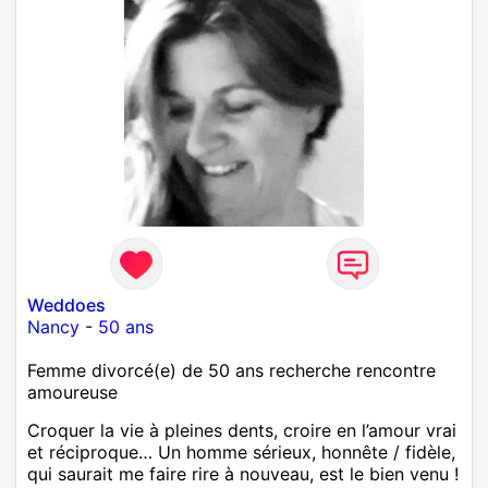
Weddoes
Nancy
-
50 ans
Femme divorcé(e) de 50 ans recherche rencontre
amoureuse
Croquer la vie à pleines dents, croire en l’amour vrai
et réciproque… Un homme sérieux, honnête / fidèle,
qui saurait me faire rire à nouveau, est le bien venu !