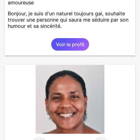
amoureuse
Bonjour, je suis d'un naturel toujours gai, souhaite
trouver une personne qui saura me séduire par son
humour et sa sincérité.
Voir le profil