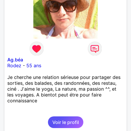
Ag.béa
Rodez
-
55 ans
Je cherche une relation sérieuse pour partager des
sorties, des balades, des randonnées, des restau,
ciné . J'aime le yoga, La nature, ma passion ^^, et
les voyages. A bientot peut étre pour faire
connaissance
Voir le profil