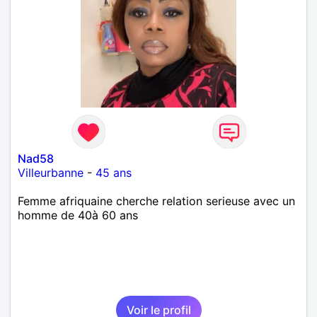
Nad58
Villeurbanne
-
45 ans
Femme afriquaine cherche relation serieuse avec un
homme de 40à 60 ans
Voir le profil