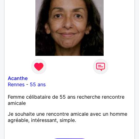
Acanthe
Rennes
-
55 ans
Femme célibataire de 55 ans recherche rencontre
amicale
Je souhaite une rencontre amicale avec un homme
agréable, intéressant, simple.