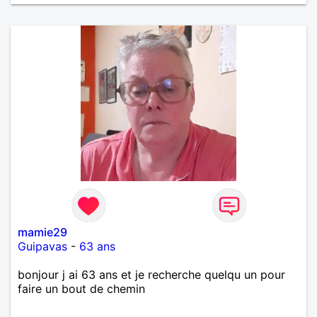
mamie29
Guipavas
-
63 ans
bonjour j ai 63 ans et je recherche quelqu un pour
faire un bout de chemin