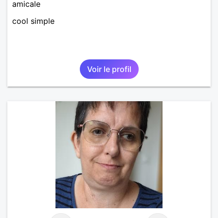
amicale
cool simple
Voir le profil