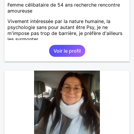
Femme célibataire de 54 ans recherche rencontre
amoureuse
Vivement intéressée par la nature humaine, la
psychologie sans pour autant être Psy, je ne
m'impose pas trop de barrière, je préfère d'ailleurs
les surmonter.
Voir le profil