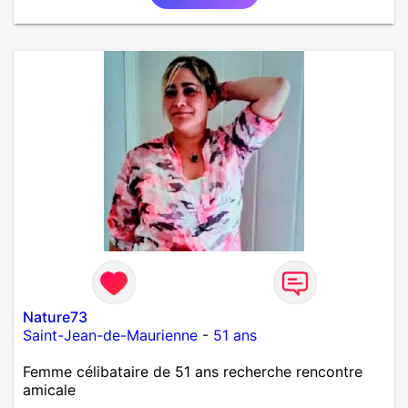
Nature73
Saint-Jean-de-Maurienne
-
51 ans
Femme célibataire de 51 ans recherche rencontre
amicale