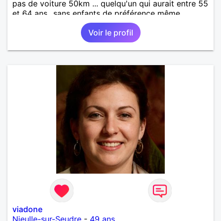
pas de voiture 50km ... quelqu'un qui aurait entre 55
et 64 ans...sans enfants de préférence même
adultes et qui n aurait garder aucun contact avec
Voir le profil
une où plusieurs ex...si vous correspondez à ma
recherche ecrivez moi je vous répondrai...
viadone
Nieulle-sur-Seudre
-
49 ans