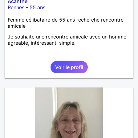
Acanthe
Rennes
-
55 ans
Femme célibataire de 55 ans recherche rencontre
amicale
Je souhaite une rencontre amicale avec un homme
agréable, intéressant, simple.
Voir le profil