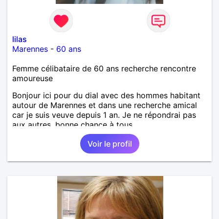
lilas
Marennes
-
60 ans
Femme célibataire de 60 ans recherche rencontre
amoureuse
Bonjour ici pour du dial avec des hommes habitant
autour de Marennes et dans une recherche amical
car je suis veuve depuis 1 an. Je ne répondrai pas
aux autres, bonne chance à tous.
Voir le profil