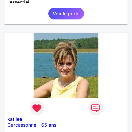
l'essentiel.
Voir le profil
katllee
Carcassonne
-
65 ans