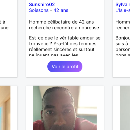
Sunshiro02
Sylva
Soissons
-
42 ans
L'Isle
t à
Homme célibataire de 42 ans
Homme 
'une
recherche rencontre amoureuse
recher
Est-ce que le véritable amour se
Bonjou
trouve ici? Y-a-t'il des femmes
suis à
réellement sincères et surtout
person
ne jouant pas avec les
bons m
sentiments des hommes? Etant
nous 
Voir le profil
un homme protecteur et
J’aime
bienveillant, je veux continuer
aussi 
d'y croire et pouvoir enfin
temps 
former la petite famille que je
garçon
désir temps. Faux profil,
m’occu
profiteuse et autres joyeuseté
J’aime
passer votre chemin, vous ne
de mus
m'intéressez pas du tout!
fan de
pour g
agréab
pense 