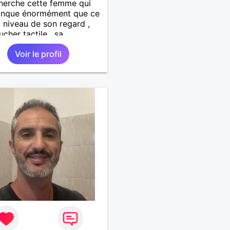
herche cette femme qui
nque énormément que ce
u niveau de son regard ,
ucher tactile , sa
cité , sa douceur bref tout
Voir le profil
fauts et ses qualités pour
lation pérenne