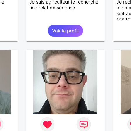
le
Je suis agriculteur je recherche
Je rec
une relation sérieuse
me ma
soit a
son to
simpli
Voir le profil
ces dé
une re