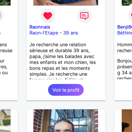
Raonnais
Benji
s
Raon-l'Etape
-
39 ans
Béthin
ans
Je recherche une relation
Homme 
ureuse
sérieuse et durable 39 ans,
recher
papa, j’aime les balades avec
our
Bonjo
mes enfants et mon chien, les
res,
présen
bons repas et les moments
n ou
g 34 an
simples. Je recherche une
recher
femme sincère, fidèle et
oses ,
attent
sérieuse, avec qui construire une
Voir le profil
ier à
belle histoire. Je ne veux pas
is
perdre mon temps, juste trouver
la bonne personne. ❤️