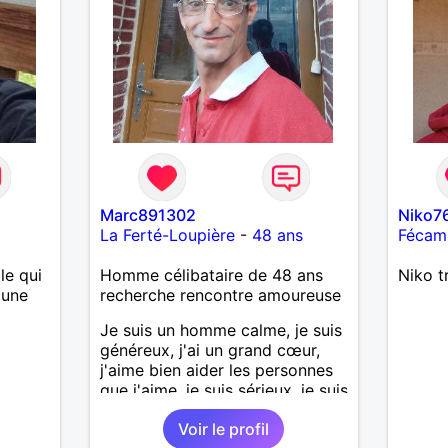
Marc891302
Niko7
La Ferté-Loupière
-
48 ans
Fécam
le qui
Homme célibataire de 48 ans
Niko t
 une
recherche rencontre amoureuse
Je suis un homme calme, je suis
généreux, j'ai un grand cœur,
j'aime bien aider les personnes
que j'aime, je suis sérieux, je suis
sincère, je suis honnête, j'aime
Voir le profil
pas qu'on joue avec moi et