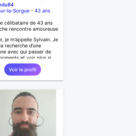
indu84
-sur-la-Sorgue
-
43 ans
célibataire de 43 ans
che rencontre amoureuse
r, je m’appelle Sylvain. Je
 la recherche d’une
ne avec qui passer de
oments et voir plus si
nous correspondons.
Voir le profil
 la nature, les voyages et
faire la fête de temps en
;-)Je suis papa d’un petit
 de 7 ans dont je
pe en garde alternée.
 à peu près tous les styles
ique. (Oui je suis pas trop
 Jul). Je fais du sport
arder la forme et plutôt
le à regarder. (Enfin je le
en tout cas 😂)