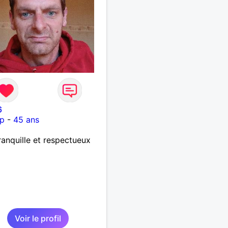
6
p
-
45 ans
ranquille et respectueux
Voir le profil