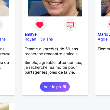
amilye
Marjo
ans
Royan
-
59 ans
Agde
ans
Femme divorcé(e) de 59 ans
Flemm
ureuse
recherche rencontre amicale
ie de
Simple, agréable, attentionnée,
s
je recherche ma moitié pour
partager les joies de la vie.
Voir le profil