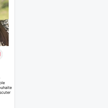
e
ble
ouhaite
scuter