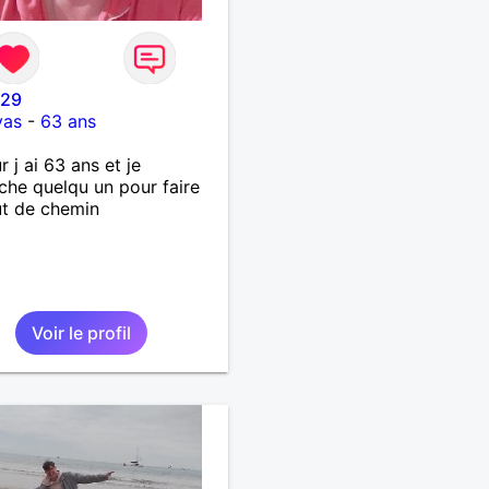
e29
vas
-
63 ans
r j ai 63 ans et je
che quelqu un pour faire
t de chemin
Voir le profil