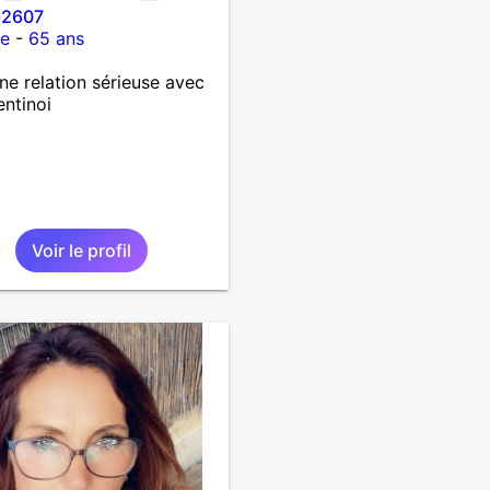
-2607
ce
-
65 ans
ne relation sérieuse avec
entinoi
Voir le profil