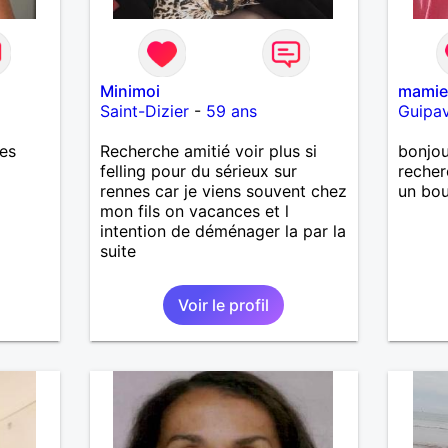
Minimoi
mami
Saint-Dizier
-
59 ans
Guipa
res
Recherche amitié voir plus si
bonjou
felling pour du sérieux sur
recher
rennes car je viens souvent chez
un bou
mon fils on vacances et l
intention de déménager la par la
suite
Voir le profil