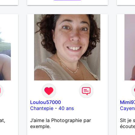
Loulou57000
Mimi9
Chantepie
-
40 ans
Cayen
at,
J’aime la Photographie par
Slt je 
exemple.
écoute