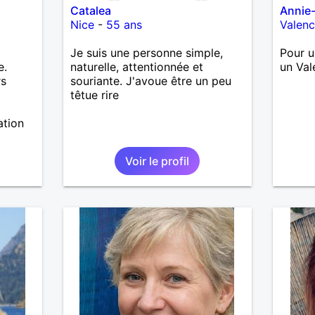
Catalea
Annie
Nice
-
55 ans
Valen
Je suis une personne simple,
Pour u
e.
naturelle, attentionnée et
un Val
rs
souriante. J'avoue être un peu
têtue rire
ation
Voir le profil