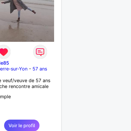
ie85
erre-sur-Yon
-
57 ans
 veuf/veuve de 57 ans
che rencontre amicale
imple
Voir le profil