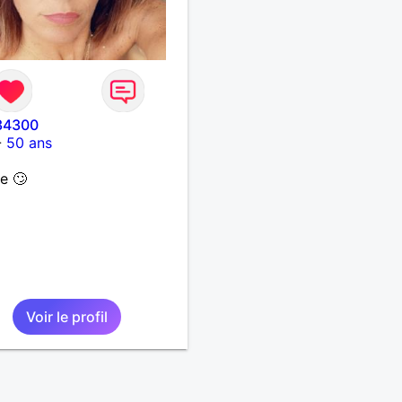
34300
-
50 ans
e 🙄
Voir le profil