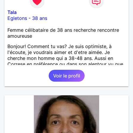
Tala
Egletons
-
38 ans
Femme célibataire de 38 ans recherche rencontre
amoureuse
Bonjour! Comment tu vas? Je suis optimiste, à
l'écoute, je voudrais aimer et d'etre aimée. Je
cherche mon homme qui a 38-48 ans. Aussi en
Correse en préférence ou dans son alentour vu que
je travaille en CDI et je ne peux pas souvent
Voir le profil
voyager loin. Merci. Bon chance à tout le monde.