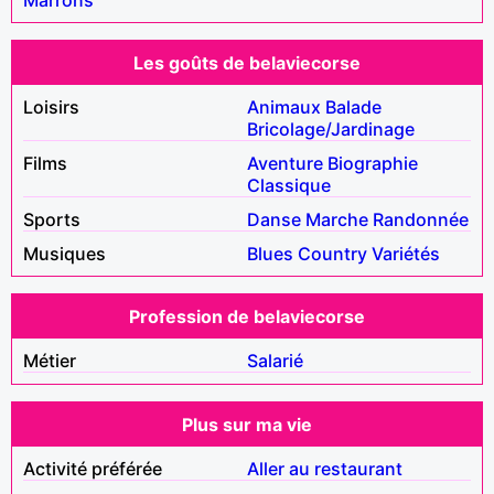
Les goûts de belaviecorse
Loisirs
Animaux
Balade
Bricolage/Jardinage
Films
Aventure
Biographie
Classique
Sports
Danse
Marche
Randonnée
Musiques
Blues
Country
Variétés
Profession de belaviecorse
Métier
Salarié
Plus sur ma vie
Activité préférée
Aller au restaurant