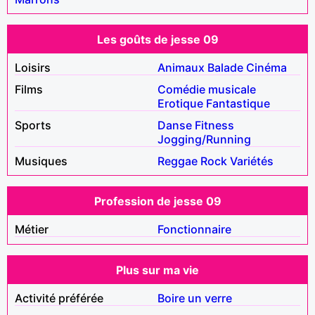
Les goûts de jesse 09
Loisirs
Animaux
Balade
Cinéma
Films
Comédie musicale
Erotique
Fantastique
Sports
Danse
Fitness
Jogging/Running
Musiques
Reggae
Rock
Variétés
Profession de jesse 09
Métier
Fonctionnaire
Plus sur ma vie
Activité préférée
Boire un verre