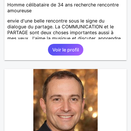
Homme célibataire de 34 ans recherche rencontre
amoureuse
envie d'une belle rencontre sous le signe du
dialogue du partage. La COMMUNICATION et le
PARTAGE sont deux choses importantes aussi à
mes yeux .J'aime la musique et discuter, apprendre
à se découvrir et à découvrir. J'aime l'humour, Peut-
Voir le profil
être a-ton quelque chose à partager ensemble, une
belle amitié voire plus si beaucoup d'affinités!!