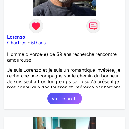
Lorenso
Chartres
-
59 ans
Homme divorcé(e) de 59 ans recherche rencontre
amoureuse
Je suis Lorenzo et je suis un romantique invétéré, je
recherche une compagne sur le chemin du bonheur.
Je suis seul a tros longtemps car jusqu'à présent je
n'es connu que des fausses et intéressé par l'argent.
Je suis un homme simple et honnête respectueux et
Voir le profil
sincère j'attends de même, alors Si tu veux me
connaître fais moi signe. Bisous à vous Madames