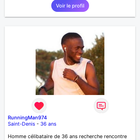
Voir le profil
animaux...L'amour est dans le pré....lol.... !!!
messages vrais de recherche Amour sincères...!! si
aimer mon physique...dîtes le moi....!!
RunningMan974
Saint-Denis
-
36 ans
Homme célibataire de 36 ans recherche rencontre