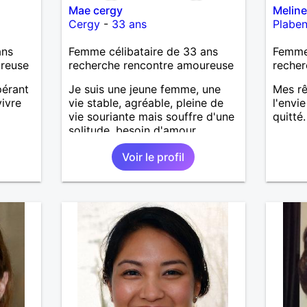
Mae cergy
Meline
Cergy
-
33 ans
Plabe
ans
Femme célibataire de 33 ans
Femme
ureuse
recherche rencontre amoureuse
recher
pérant
Je suis une jeune femme, une
Mes rê
vivre
vie stable, agréable, pleine de
l'envi
vie souriante mais souffre d'une
quitté.
solitude, besoin d'amour,
d'entente, de rire, sorties,
Voir le profil
complicité et plus.