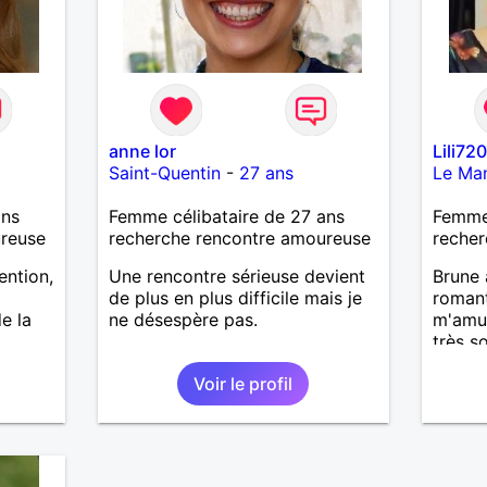
anne lor
Lili72
Saint-Quentin
-
27 ans
Le Ma
ans
Femme célibataire de 27 ans
Femme
ureuse
recherche rencontre amoureuse
recher
ention,
Une rencontre sérieuse devient
Brune 
de plus en plus difficile mais je
romant
e la
ne désespère pas.
m'amus
très s
dansa
Voir le profil