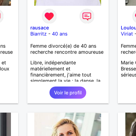
rausace
Loulou
Biarritz
-
40 ans
Viriat
ans
Femme divorcé(e) de 40 ans
Femme 
ureuse
recherche rencontre amoureuse
recher
 et
Libre, indépendante
Marie 
 doux
matériellement et
Bresse
financièrement, j'aime tout
sérieu
simplement la vie : la danse, la
moto, la rando, le théâtre, les
Voir le profil
concerts etc.