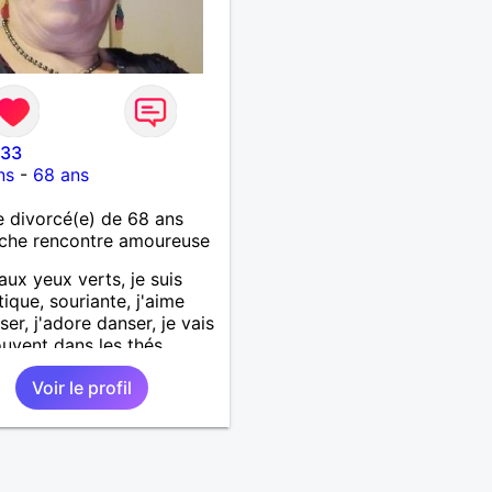
033
ns
-
68 ans
 divorcé(e) de 68 ans
che rencontre amoureuse
aux yeux verts, je suis
ique, souriante, j'aime
er, j'adore danser, je vais
ouvent dans les thés
nts
Voir le profil