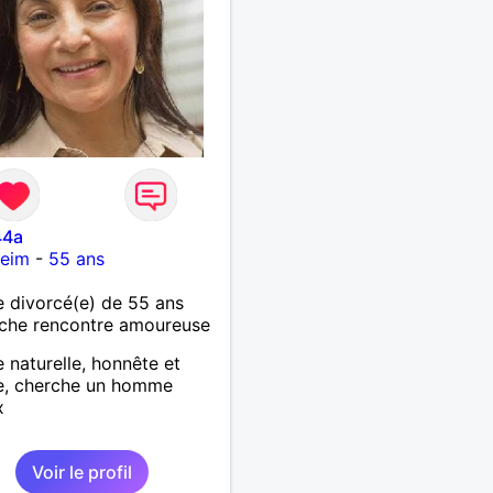
44a
heim
-
55 ans
 divorcé(e) de 55 ans
che rencontre amoureuse
naturelle, honnête et
e, cherche un homme
x
Voir le profil