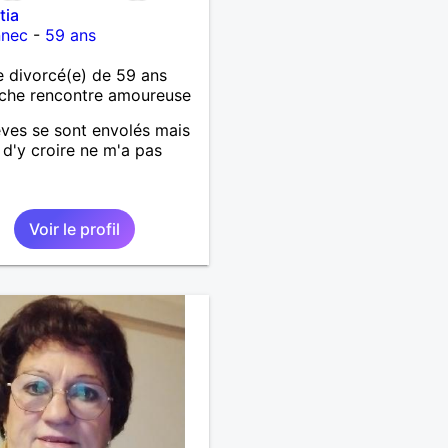
tia
nnec
-
59 ans
 divorcé(e) de 59 ans
che rencontre amoureuse
ves se sont envolés mais
e d'y croire ne m'a pas
Voir le profil