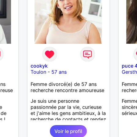
cookyk
puce 
Toulon
-
57 ans
Gerst
ans
Femme divorcé(e) de 57 ans
Femme
ureuse
recherche rencontre amoureuse
recher
Je suis une personne
Femme 
e
passionnée par la vie, curieuse
sincèr
 de
et j'aime les gens ambitieux, à la
sérieu
s !
recherche de contacts et rendez
vous
Voir le profil