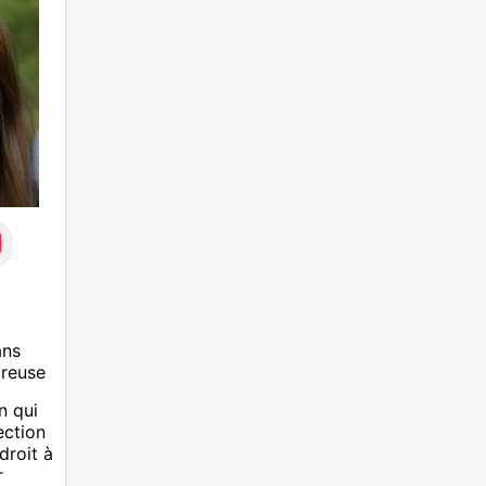
ans
ureuse
n qui
ection
droit à
,