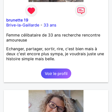
brunette 19
Brive-la-Gaillarde
-
33 ans
Femme célibataire de 33 ans recherche rencontre
amoureuse
Echanger, partager, sortir, rire, c'est bien mais à
deux c'est encore plus sympa, je voudrais juste une
histoire simple mais belle.
Voir le profil