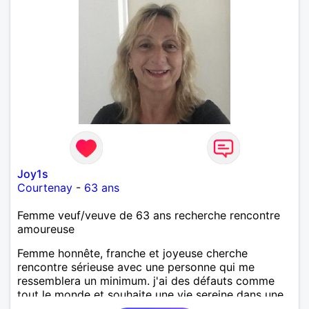
Joy1s
Courtenay
-
63 ans
Femme veuf/veuve de 63 ans recherche rencontre
amoureuse
Femme honnête, franche et joyeuse cherche
rencontre sérieuse avec une personne qui me
ressemblera un minimum. j'ai des défauts comme
tout le monde et souhaite une vie sereine dans une
relation sur du long terme.