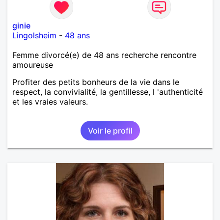
ginie
Lingolsheim
-
48 ans
Femme divorcé(e) de 48 ans recherche rencontre
amoureuse
Profiter des petits bonheurs de la vie dans le
respect, la convivialité, la gentillesse, l 'authenticité
et les vraies valeurs.
Voir le profil