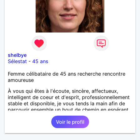
shelbye
Sélestat
-
45 ans
Femme célibataire de 45 ans recherche rencontre
amoureuse
À vous qui êtes à l'écoute, sincère, affectueux,
intelligent de coeur et d'esprit, professionnellement
stable et disponible, je vous tends la main afin de
parcourir ensemble un bout de chemin en espérant
que la route soit longue.
Voir le profil