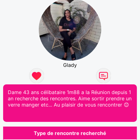
Glady
Dame 43 ans célibataire 1m88 a la Réunion depuis 1
an recherche des rencontres. Aime sortir prendre un
verre manger etc... Au plaisir de vous rencontrer 😊
Type de rencontre recherché