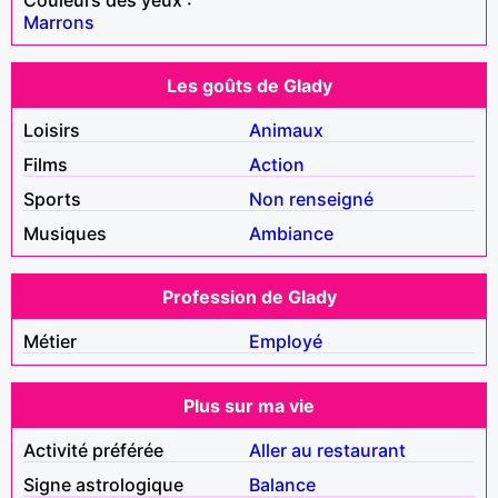
Marrons
Les goûts de Glady
Loisirs
Animaux
Films
Action
Sports
Non renseigné
Musiques
Ambiance
Profession de Glady
Métier
Employé
Plus sur ma vie
Activité préférée
Aller au restaurant
Signe astrologique
Balance