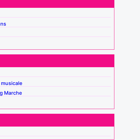
ins
 musicale
ng
Marche