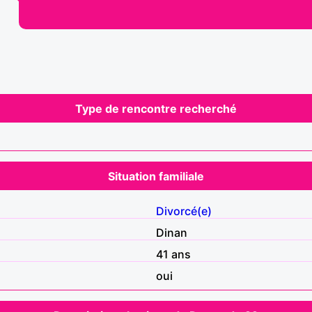
Type de rencontre recherché
Situation familiale
Divorcé(e)
Dinan
41 ans
oui