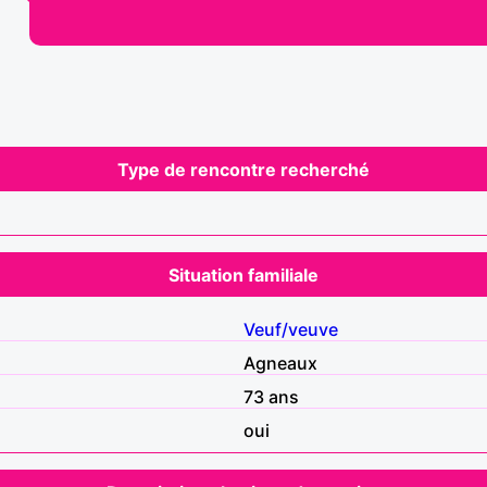
Type de rencontre recherché
Situation familiale
Veuf/veuve
Agneaux
73 ans
oui