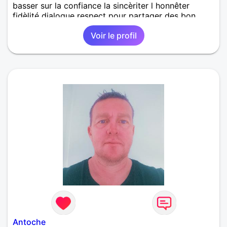
basser sur la confiance la sincèriter l honnêter
fidèlité dialogue respect pour partager des bon
petit moment a deux profiter de vie que la personne
Voir le profil
qui partagera ma vie se sentent bien heureuse et
non malheureuse épanoui a mes côtés j'aime
beaucoup les ballade moto cinéma ballade en bord
de mer coucher de soleil bricolage visiter des
nouveau lieux jespère rencontres une belle personne
qui sera aimé comme moi je l'aimerais en retour a
très vite
Antoche