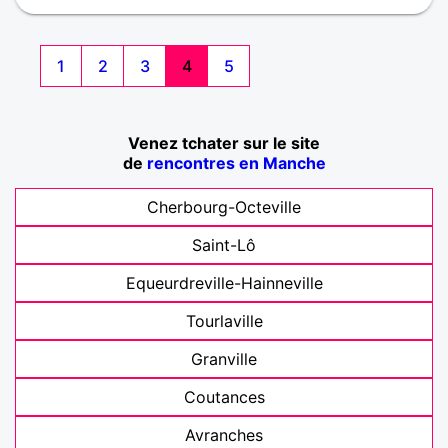
1
2
3
4
5
Venez tchater sur le site
de
rencontres en Manche
Cherbourg-Octeville
Saint-Lô
Equeurdreville-Hainneville
Tourlaville
Granville
Coutances
Avranches